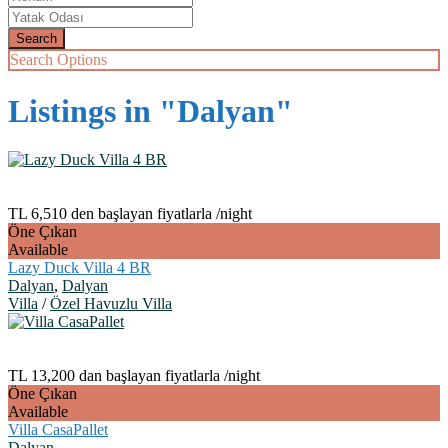
Search Options
Listings in "Dalyan"
TL 6,510 den başlayan fiyatlarla
/night
Öne Çıkan
Available
Lazy Duck Villa 4 BR
Dalyan
,
Dalyan
Villa
/
Özel Havuzlu Villa
TL 13,200 dan başlayan fiyatlarla
/night
Öne Çıkan
Available
Villa CasaPallet
Dalyan
,