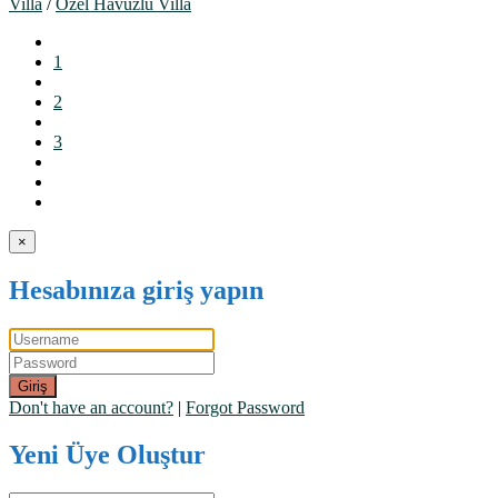
Villa
/
Özel Havuzlu Villa
1
2
3
×
Hesabınıza giriş yapın
Giriş
Don't have an account?
|
Forgot Password
Yeni Üye Oluştur