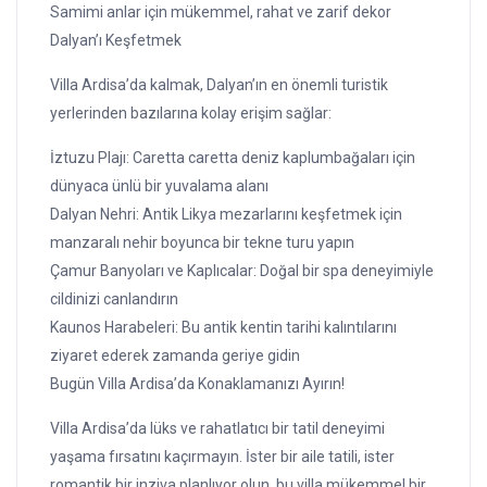
Samimi anlar için mükemmel, rahat ve zarif dekor
Dalyan’ı Keşfetmek
Villa Ardisa’da kalmak, Dalyan’ın en önemli turistik
yerlerinden bazılarına kolay erişim sağlar:
İztuzu Plajı: Caretta caretta deniz kaplumbağaları için
dünyaca ünlü bir yuvalama alanı
Dalyan Nehri: Antik Likya mezarlarını keşfetmek için
manzaralı nehir boyunca bir tekne turu yapın
Çamur Banyoları ve Kaplıcalar: Doğal bir spa deneyimiyle
cildinizi canlandırın
Kaunos Harabeleri: Bu antik kentin tarihi kalıntılarını
ziyaret ederek zamanda geriye gidin
Bugün Villa Ardisa’da Konaklamanızı Ayırın!
Villa Ardisa’da lüks ve rahatlatıcı bir tatil deneyimi
yaşama fırsatını kaçırmayın. İster bir aile tatili, ister
romantik bir inziva planlıyor olun, bu villa mükemmel bir