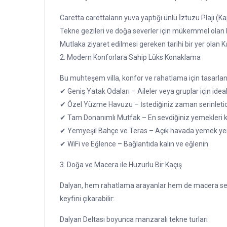
Caretta carettaların yuva yaptığı ünlü İztuzu Plajı (K
Tekne gezileri ve doğa severler için mükemmel olan 
Mutlaka ziyaret edilmesi gereken tarihi bir yer olan
2. Modern Konforlara Sahip Lüks Konaklama
Bu muhteşem villa, konfor ve rahatlama için tasarlanm
✔ Geniş Yatak Odaları – Aileler veya gruplar için ideal
✔ Özel Yüzme Havuzu – İstediğiniz zaman serinletici b
✔ Tam Donanımlı Mutfak – En sevdiğiniz yemekleri kol
✔ Yemyeşil Bahçe ve Teras – Açık havada yemek y
✔ WiFi ve Eğlence – Bağlantıda kalın ve eğlenin
3. Doğa ve Macera ile Huzurlu Bir Kaçış
Dalyan, hem rahatlama arayanlar hem de macera severl
keyfini çıkarabilir:
Dalyan Deltası boyunca manzaralı tekne turları