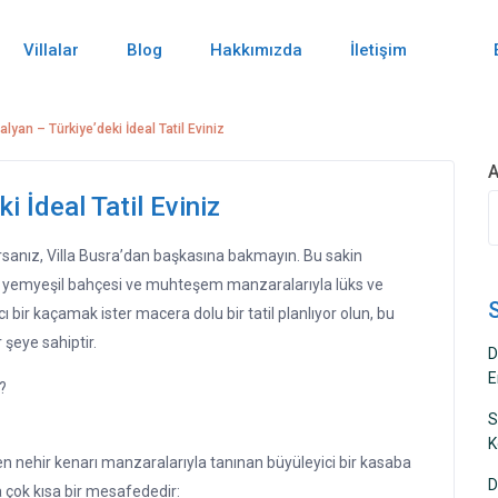
Villalar
Blog
Hakkımızda
İletişim
alyan – Türkiye’deki İdeal Tatil Eviniz
A
i İdeal Tatil Eviniz
rsanız, Villa Busra’dan başkasına bakmayın. Bu sakin
u, yemyeşil bahçesi ve muhteşem manzaralarıyla lüks ve
ı bir kaçamak ister macera dolu bir tatil planlıyor olun, bu
 şeye sahiptir.
D
E
?
S
K
esen nehir kenarı manzaralarıyla tanınan büyüleyici bir kasaba
D
a çok kısa bir mesafededir: