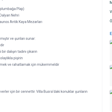
M
aplumbağa Plajı)
V
Dalyan Nehri
Ö
 Kaunos Antik Kaya Mezarları
E
ıştır ve şunları sunar:
dir
ir dalışın tadını çıkarın
aylıkla pişirin
emek ve rahatlamak için mükemmeldir
er için bir cennettir. Villa Busra’daki konuklar şunların