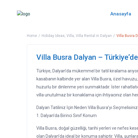
Anasayfa
Home
Holiday Ideas
,
Villa
,
Villa Rental in Dalyan
Villa Busra D
Villa Busra Dalyan – Türkiye’dek
Türkiye, Dalyan’da mükemmel bir tatil kiralama arıyo
kasabanın kalbinde yer alan Villa Busra, özel havuz
huzurlu bir dinlenme yeri sunmaktadır. İster rahatlatıc
villa unutulmaz bir konaklama için ihtiyacınız olan her
Dalyan Tatiliniz İçin Neden Villa Busra’yı Seçmelisiniz
1. Dalyan’da Birinci Sınıf Konum
Villa Busra, doğal güzelliği, tarihi yerleri ve nefes k
olan Dalyan’da ideal bir konuma sahiptir. Villa, şunlar