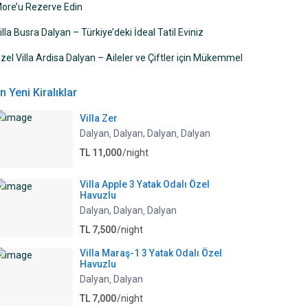
ore’u Rezerve Edin
illa Busra Dalyan – Türkiye’deki İdeal Tatil Eviniz
zel Villa Ardisa Dalyan – Aileler ve Çiftler için Mükemmel
n Yeni Kiralıklar
Villa Zer
Dalyan
Dalyan, Dalyan
Dalyan
,
,
TL 11,000
/night
Villa Apple 3 Yatak Odalı Özel
Havuzlu
Dalyan, Dalyan
Dalyan
,
TL 7,500
/night
Villa Maraş-1 3 Yatak Odalı Özel
Havuzlu
Dalyan
Dalyan
,
TL 7,000
/night