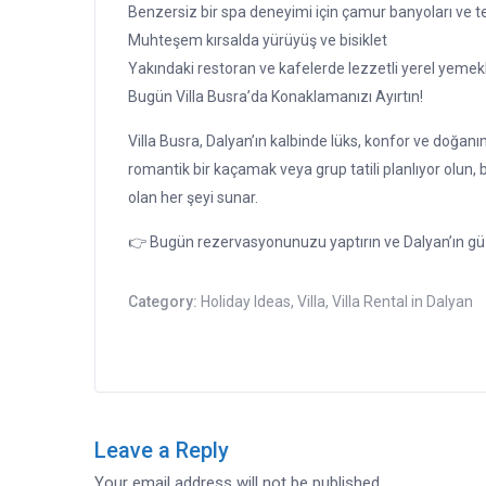
Benzersiz bir spa deneyimi için çamur banyoları ve t
Muhteşem kırsalda yürüyüş ve bisiklet
Yakındaki restoran ve kafelerde lezzetli yerel yemek
Bugün Villa Busra’da Konaklamanızı Ayırtın!
Villa Busra, Dalyan’ın kalbinde lüks, konfor ve doğanın 
romantik bir kaçamak veya grup tatili planlıyor olun, b
olan her şeyi sunar.
👉 Bugün rezervasyonunuzu yaptırın ve Dalyan’ın güze
Category:
Holiday Ideas
,
Villa
,
Villa Rental in Dalyan
Leave a Reply
Your email address will not be published.