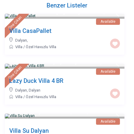
Benzer Listeler
TL 13,200 dan başlayan fiyatlarla
/night
Öne Çıkan
Available
Villa CasaPallet
Dalyan
,
Villa
/
Özel Havuzlu Villa
TL 6,510 den başlayan fiyatlarla
/night
Öne Çıkan
Available
Lazy Duck Villa 4 BR
Dalyan
,
Dalyan
Villa
/
Özel Havuzlu Villa
başlayan fiyatlar TL 15,290
/night
Available
Villa Su Dalyan