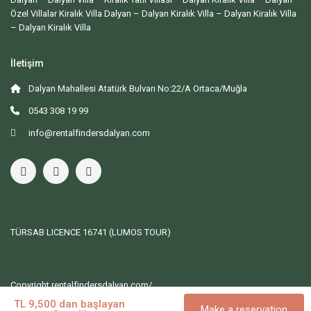
Özel Villalar Kiralık Villa Dalyan – Dalyan Kiralık Villa – Dalyan Kiralık Villa
– Dalyan Kiralık Villa
İletişim
Dalyan Mahallesi Atatürk Bulvarı No:22/A Ortaca/Muğla
0543 308 19 99
info@rentalfindersdalyan.com
TÜRSAB LICENCE
16741 (LUMOS TOUR)
Copyright rentalfindersdalyan.com/
Anasayfa
Blog
Hakkımızda
İletişim
TL 9,500 dan başlayan
Make a reservation